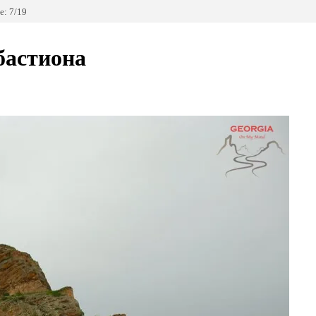
: 7/19
бастиона