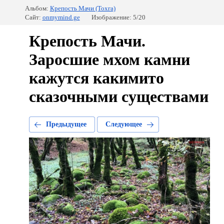
Альбом:
Крепость Мачи (Тохга)
Сайт:
onmymind.ge
Изображение: 5/20
Крепость Мачи.
Заросшие мхом камни
кажутся какимито
сказочными существами
Предыдущее
Следующее