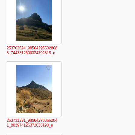
253762624_98564295532868
8_7443312600324792815_n
253731291_98564275866204
1_803974126371035193_n