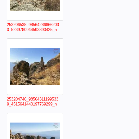
253206538_98564286866203
0_5239780944593390425_n
253204746_98564311199533
9_4515641440197769299_n