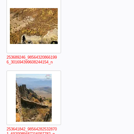
253689246_98564320866199
6_301694399608244154_n
253641842_98564282532870
1_6920085687216097782_n