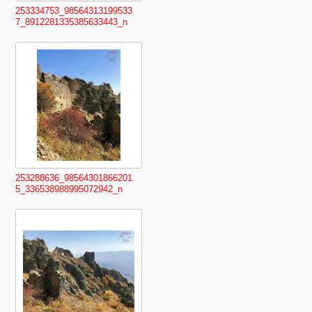
253334753_98564313199533
7_8912281335385633443_n
253288636_98564301866201
5_336538988995072942_n