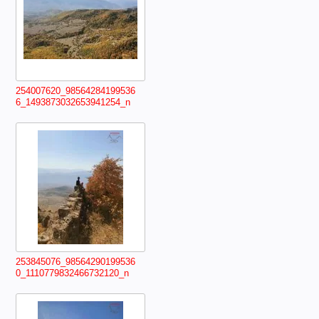
254007620_98564284199536
6_1493873032653941254_n
253845076_98564290199536
0_1110779832466732120_n