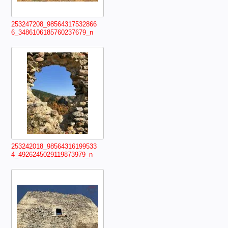
253247208_98564317532866
6_3486106185760237679_n
253242018_98564316199533
4_4926245029119873979_n