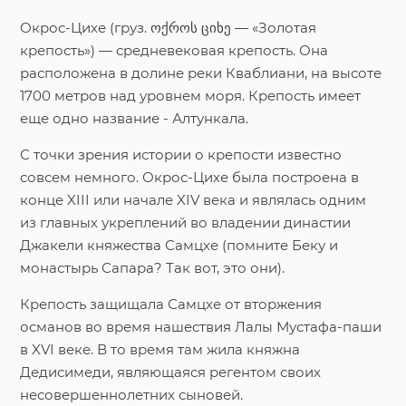
Окрос-Цихе (груз. ოქროს ციხე — «Золотая
крепость») — средневековая крепость. Она
расположена в долине реки Кваблиани, на высоте
1700 метров над уровнем моря. Крепость имеет
еще одно название - Алтункала.
С точки зрения истории о крепости известно
совсем немного. Окрос-Цихе была построена в
конце XIII или начале XIV века и являлась одним
из главных укреплений во владении династии
Джакели княжества Самцхе (помните Беку и
монастырь Сапара? Так вот, это они).
Крепость защищала Самцхе от вторжения
османов во время нашествия Лалы Мустафа-паши
в XVI веке. В то время там жила княжна
Дедисимеди, являющаяся регентом своих
несовершеннолетних сыновей.