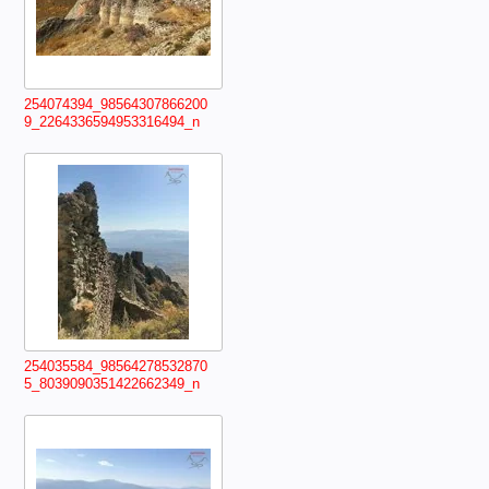
254074394_98564307866200
9_2264336594953316494_n
254035584_98564278532870
5_8039090351422662349_n