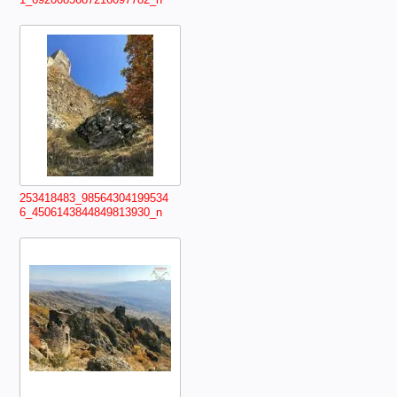
253418483_98564304199534
6_4506143844849813930_n