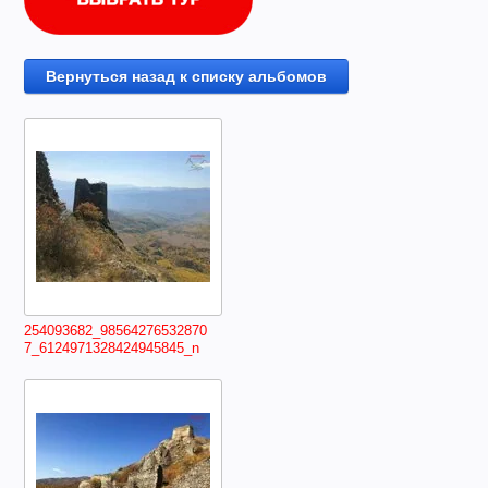
Вернуться назад к списку альбомов
254093682_98564276532870
7_6124971328424945845_n