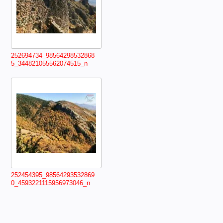
252694734_98564298532868
5_344821055562074515_n
252454395_98564293532869
0_4593221115956973046_n